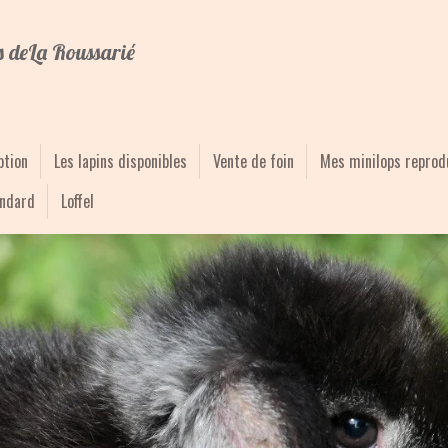
s
de
La Roussarié
ption
Les lapins disponibles
Vente de foin
Mes minilops reprod
andard
Loffel