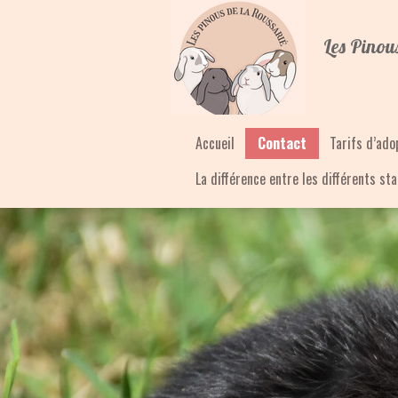
Passer
au
Les Pinou
contenu
principal
Accueil
Contact
Tarifs d’ado
La différence entre les différents st