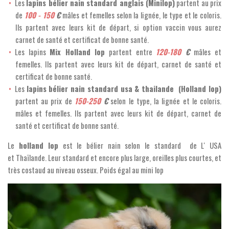
Les
lapins bélier nain standard anglais (Minilop)
partent au prix
de
100 - 150
€
mâles et femelles selon la lignée, le type et le coloris.
Ils partent avec leurs kit de départ, si option vaccin vous aurez
carnet de santé et certificat de bonne santé.
Les lapins
Mix Holland lop
partent entre
120-180
€
mâles et
femelles. Ils partent avec leurs kit de départ, carnet de santé et
certificat de bonne santé.
Les
lapins bélier nain standard usa & thailande (Holland lop)
partent au prix de
150-250
€
selon le type, la lignée et le coloris.
mâles et femelles.
Ils partent avec leurs kit de départ, carnet de
santé et certificat de bonne santé.
Le
holland lop
est le bélier nain selon le standard de L' USA
et Thaïlande. Leur standard et encore plus large, oreilles plus courtes, et
très costaud au niveau osseux. Poids égal au mini lop